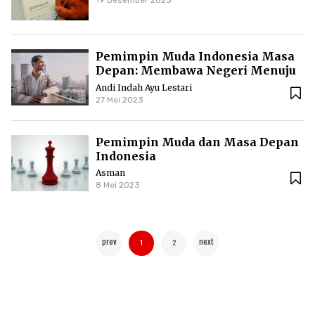
Pemimpin Muda Indonesia Masa
Depan: Membawa Negeri Menuju
Rakyat Adil, Makmur, dan
Andi Indah Ayu Lestari
Sejahtera
27 Mei 2023
Pemimpin Muda dan Masa Depan
Indonesia
Asman
8 Mei 2023
prev
next
1
2