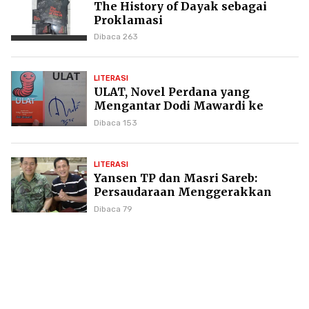
The History of Dayak sebagai
Proklamasi
Dibaca 263
LITERASI
ULAT, Novel Perdana yang
Mengantar Dodi Mawardi ke
Puncak Karier Kepenulisan
Dibaca 153
LITERASI
Yansen TP dan Masri Sareb:
Persaudaraan Menggerakkan
Literasi Borneo
Dibaca 79