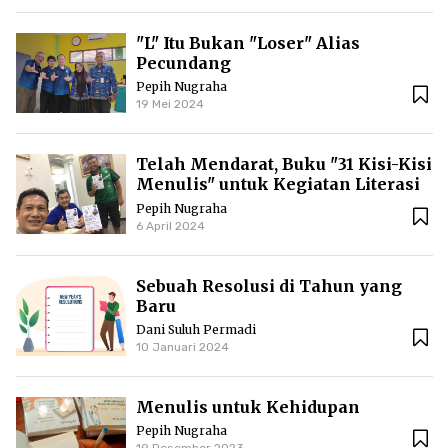
"L" Itu Bukan "Loser" Alias
Pecundang
Pepih Nugraha
19 Mei 2024
Telah Mendarat, Buku "31 Kisi-Kisi
Menulis" untuk Kegiatan Literasi
di Kaltara
Pepih Nugraha
6 April 2024
Sebuah Resolusi di Tahun yang
Baru
Dani Suluh Permadi
10 Januari 2024
Menulis untuk Kehidupan
Pepih Nugraha
19 Desember 2023