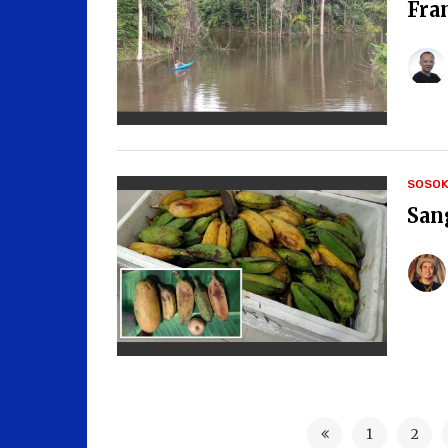
Fra
SOSO
San
1
2