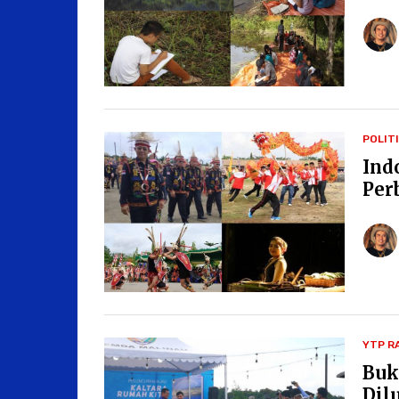
POLIT
Ind
Per
YTP R
Buk
Dil