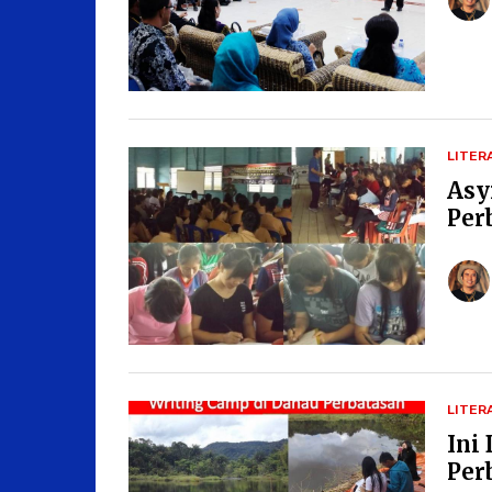
LITER
Asy
Per
LITER
Ini
Per