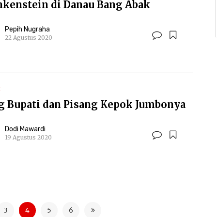
nkenstein di Danau Bang Abak
Pepih Nugraha
22 Agustus 2020
K
g Bupati dan Pisang Kepok Jumbonya
Dodi Mawardi
19 Agustus 2020
3
4
5
6