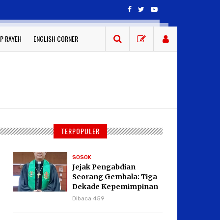
P RAYEH
ENGLISH CORNER
TERPOPULER
SOSOK
Jejak Pengabdian
Seorang Gembala: Tiga
Dekade Kepemimpinan
Pdt. Dr. Yulius Daud di
Dibaca 459
GKPI