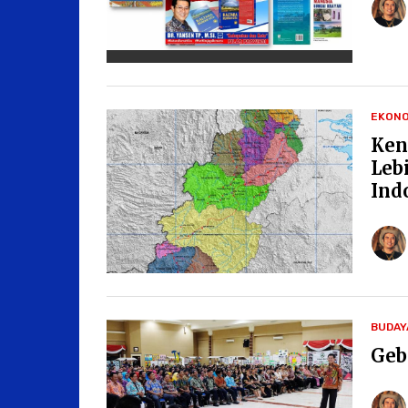
EKONO
Ken
Leb
Ind
BUDAY
Geb