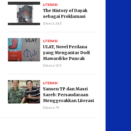
LITERASI
The History of Dayak
sebagai Proklamasi
Dibaca 263
LITERASI
ULAT, Novel Perdana
yang Mengantar Dodi
Mawardi ke Puncak
Karier Kepenulisan
Dibaca 153
LITERASI
Yansen TP dan Masri
Sareb: Persaudaraan
Menggerakkan Literasi
Borneo
Dibaca 79