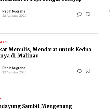
Pepih Nugraha
22 Agustus 2020
AYEH
kat Menulis, Mendarat untuk Kedua
inya di Malinau
Pepih Nugraha
22 Agustus 2020
A
dayung Sambil Mengenang