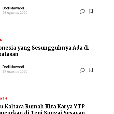
Dodi Mawardi
25 Agustus 2020
IK
onesia yang Sesungguhnya Ada di
batasan
Dodi Mawardi
25 Agustus 2020
AYEH
u Kaltara Rumah Kita Karya YTP
uncurkan di Tepi Sungai Sesayap