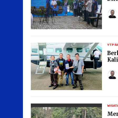
YTP R
Ber
Kal
WISAT
Men