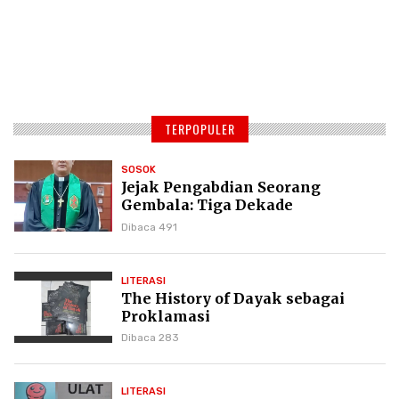
TERPOPULER
SOSOK
Jejak Pengabdian Seorang
Gembala: Tiga Dekade
Kepemimpinan Pdt. Dr. Yulius
Dibaca 491
Daud di GKPI
LITERASI
The History of Dayak sebagai
Proklamasi
Dibaca 283
LITERASI