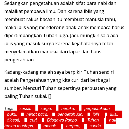
Sedangkan pengetahuan adalah sifat para nabi dan
malaikat pembawa ilmu. Dan karena iblis yang
membuat rakus bacaan itu membuat manusia tahu,
maka iblis yang mendorong anak-anak membaca harus
dipertimbangkan Tuhan juga. Jadi, mungkin saja ada
iblis yang masuk surga karena kejahatannya telah
menyelamatkan manusia dari lapar dan haus
pengetahuan.
Kadang-kadang malah saya berpikir Tuhan sendiri
adalah Pengetahuan yang kita curi dari berbagai
sumber. Mencuri Tuhan sepertinya perbuatan yang
paling Tuhan sukai. []
Tags :
sosok,
surga,
neraka,
perpustakaan,
buku,
minat baca,
pengetahuan,
iblis,
fiksi,
filosofi,
curi,
Edogawa Ranpo,
Tuhan,
haji
hasan mustapa,
menak,
cerpen,
sunda