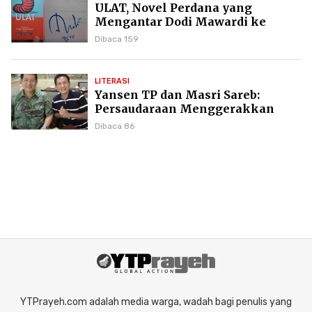
ULAT, Novel Perdana yang
Mengantar Dodi Mawardi ke
Puncak Karier Kepenulisan
Dibaca 159
LITERASI
Yansen TP dan Masri Sareb:
Persaudaraan Menggerakkan
Literasi Borneo
Dibaca 86
YTPrayeh.com adalah media warga, wadah bagi penulis yang