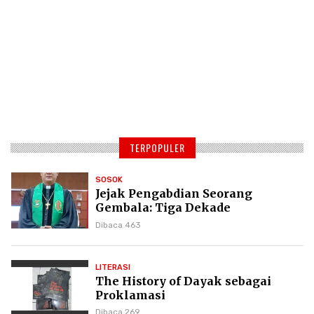
TERPOPULER
SOSOK
Jejak Pengabdian Seorang
Gembala: Tiga Dekade
Kepemimpinan Pdt. Dr. Yulius
Dibaca 463
Daud di GKPI
LITERASI
The History of Dayak sebagai
Proklamasi
Dibaca 269