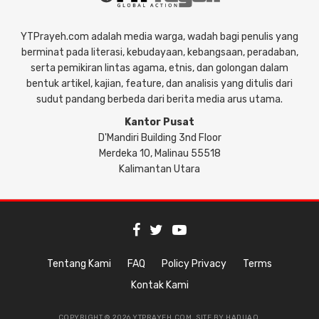
YTPrayeh.com adalah media warga, wadah bagi penulis yang
berminat pada literasi, kebudayaan, kebangsaan, peradaban,
serta pemikiran lintas agama, etnis, dan golongan dalam
bentuk artikel, kajian, feature, dan analisis yang ditulis dari
sudut pandang berbeda dari berita media arus utama.
Kantor Pusat
D'Mandiri Building 3nd Floor
Merdeka 10, Malinau 55518
Kalimantan Utara
Tentang Kami
FAQ
Policy Privacy
Terms
Kontak Kami
COPYRIGHT © 2026 YTPRAYEH.COM. SITE BY
HADUAO
.