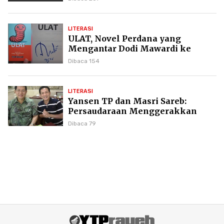
LITERASI
ULAT, Novel Perdana yang
Mengantar Dodi Mawardi ke
Puncak Karier Kepenulisan
Dibaca 154
LITERASI
Yansen TP dan Masri Sareb:
Persaudaraan Menggerakkan
Literasi Borneo
Dibaca 79