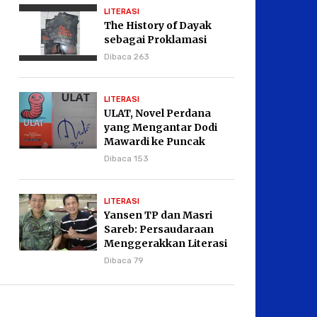
LITERASI
The History of Dayak
sebagai Proklamasi
Dibaca 263
LITERASI
ULAT, Novel Perdana
yang Mengantar Dodi
Mawardi ke Puncak
Karier Kepenulisan
Dibaca 153
LITERASI
Yansen TP dan Masri
Sareb: Persaudaraan
Menggerakkan Literasi
Borneo
Dibaca 79