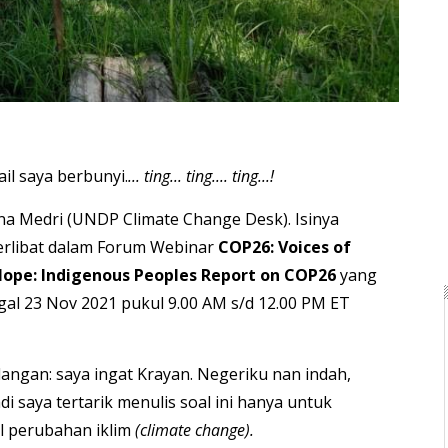
il saya berbunyi.
... ting... ting.... ting...!
nna Medri (UNDP Climate Change Desk). Isinya
erlibat dalam Forum Webinar
COP26: Voices of
 Hope: Indigenous Peoples Report on COP26
yang
gal 23 Nov 2021 pukul 9.00 AM s/d 12.00 PM ET
ngan: saya ingat Krayan. Negeriku nan indah,
di saya tertarik menulis soal ini hanya untuk
l perubahan iklim
(climate change).