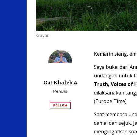
Krayan
Kemarin siang, ema
Saya buka: dari A
undangan untuk t
Gat Khaleb A
Truth, Voices of
Penulis
dilaksanakan tang
(Europe Time).
FOLLOW
Saat membaca unda
damai dan sejuk. Ja
mengingatkan soa