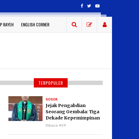
P RAYEH
ENGLISH CORNER
TERPOPULER
SOSOK
Jejak Pengabdian
Seorang Gembala: Tiga
Dekade Kepemimpinan
Pdt. Dr. Yulius Daud di
Dibaca 459
GKPI