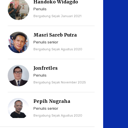
Handoko Widagdo
Penulis
Bergabung Sejak Januari 2021
Masri Sareb Putra
Penulis senior
Bergabung Sejak Agustus 2020
Jonfretles
Penulis
Bergabung Sejak November 2025
Pepih Nugraha
Penulis senior
Bergabung Sejak Agustus 2020