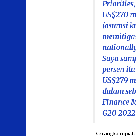
Prioritie
US$270 mil
(asumsi k
memitigas
nationall
Saya sam
persen i
US$279 mi
dalam seb
Finance M
G20 2022 
Dari angka rupiah