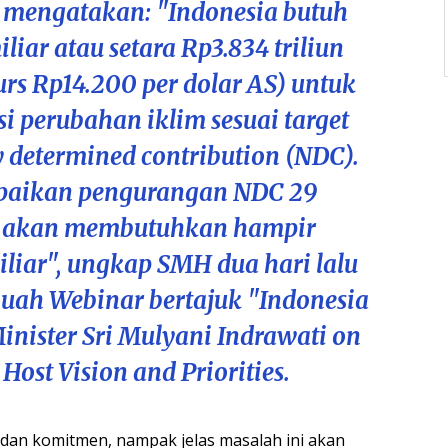
s, mengatakan: "Indonesia butuh
iar atau setara Rp3.834 triliun
urs Rp14.200 per dolar AS) untuk
i perubahan iklim sesuai target
y determined contribution (NDC).
paikan pengurangan NDC 29
tu akan membutuhkan hampir
liar", ungkap SMH dua hari lalu
uah Webinar bertajuk "Indonesia
inister Sri Mulyani Indrawati on
Host Vision and Priorities.
 dan komitmen, nampak jelas masalah ini akan