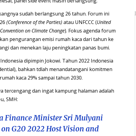
lesai, panel side event masih berlangsung.
akangnya sudah berlangsung 26 tahun. Forum ini
P26
(Conference of the Parties)
atau UNFCCC (
United
Convention on Climate Change
). Fokus agenda forum
ikan pengurangan emisi rumah kaca dari tahun ke
ngi dan menekan laju peningkatan panas bumi.
 Indonesia dipimpin Jokowi. Tahun 2022 Indonesia
dential), bahkan tdlah menandatangani komitmen
rumah kaca 29% sampai tahun 2030.
a tercengang dan ingat kampung halaman adalah
u, SMH:
a Finance Minister Sri Mulyani
 on G20 2022 Host Vision and