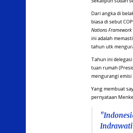
Sekalipun sudah se
Dari angka di bel
biasa di sebut CO
Nations Framework 
ini adalah memast
tahun utk mengura
Tahun ini delegasi
tuan rumah (Presi
mengurangi emisi 
Yang membuat say
pernyataan Menke
"Indonesi
Indrawati