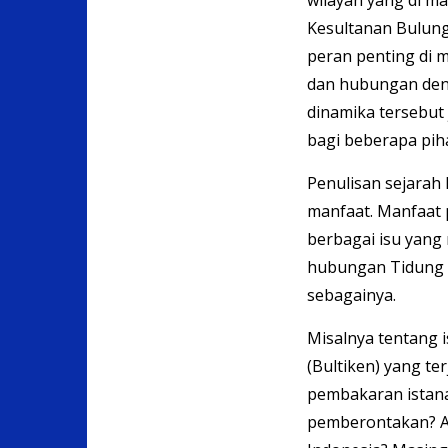
wilayah yang di m
Kesultanan Bulung
peran penting di m
dan hubungan denga
dinamika tersebu
bagi beberapa pih
Penulisan sejarah
manfaat. Manfaat p
berbagai isu yang 
hubungan Tidung 
sebagainya.
Misalnya tentang
(Bultiken) yang te
pembakaran istan
pemberontakan? Ap