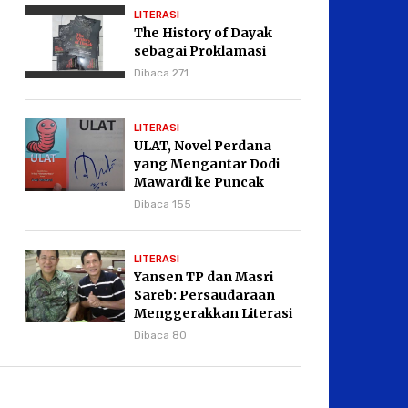
LITERASI
The History of Dayak
sebagai Proklamasi
Dibaca 271
LITERASI
ULAT, Novel Perdana
yang Mengantar Dodi
Mawardi ke Puncak
Karier Kepenulisan
Dibaca 155
LITERASI
Yansen TP dan Masri
Sareb: Persaudaraan
Menggerakkan Literasi
Borneo
Dibaca 80