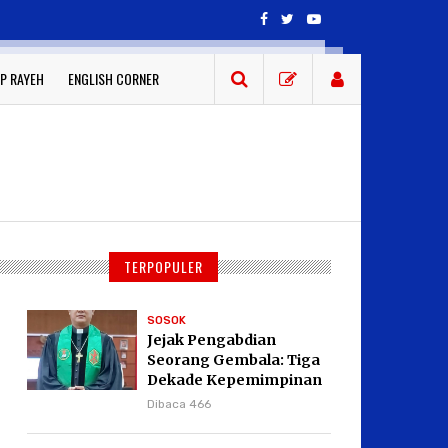
P RAYEH
ENGLISH CORNER
TERPOPULER
SOSOK
Jejak Pengabdian
Seorang Gembala: Tiga
Dekade Kepemimpinan
Pdt. Dr. Yulius Daud di
Dibaca 466
GKPI