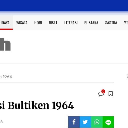
UDAYA
WISATA
HOBI
RISET
LITERASI
PUSTAKA
SASTRA
YT
n 1964
0
i Bultiken 1964
46