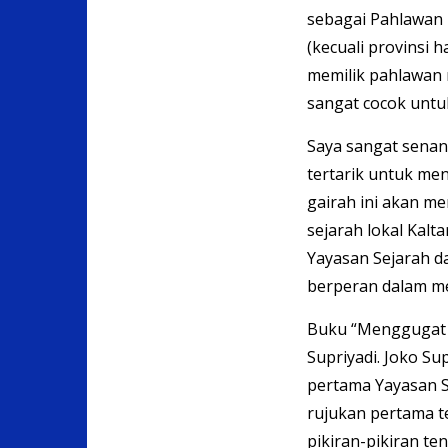
sebagai Pahlawan N
(kecuali provinsi
memilik pahlawan 
sangat cocok untu
Saya sangat senan
tertarik untuk me
gairah ini akan 
sejarah lokal Kalt
Yayasan Sejarah d
berperan dalam me
Buku “Menggugat S
Supriyadi. Joko Su
pertama Yayasan Se
rujukan pertama t
pikiran-pikiran t