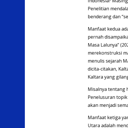
Indonesia? Masing-
Penelitian mendal
benderang dan “sel
Manfaat kedua ada
pernah disampaika
Masa Lalunya” (202
merekonstruksi m
menulis sejarah 
dicita-citakan, Kal
Kaltara yang gilan
Misalnya tentang 
Penelusuran topik
akan menjadi sema
Manfaat ketiga ya
Utara adalah mend