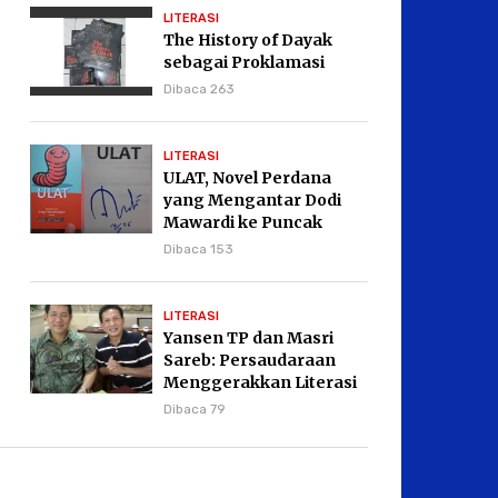
LITERASI
The History of Dayak
sebagai Proklamasi
Dibaca 263
LITERASI
ULAT, Novel Perdana
yang Mengantar Dodi
Mawardi ke Puncak
Karier Kepenulisan
Dibaca 153
LITERASI
Yansen TP dan Masri
Sareb: Persaudaraan
Menggerakkan Literasi
Borneo
Dibaca 79