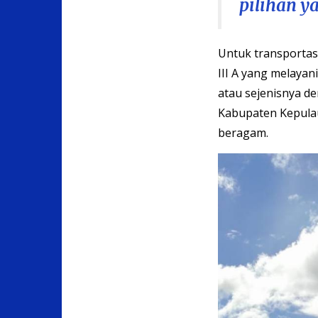
pilihan y
Untuk transportasi
III A yang melayan
atau sejenisnya 
Kabupaten Kepulau
beragam.