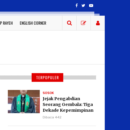
P RAYEH
ENGLISH CORNER
TERPOPULER
SOSOK
Jejak Pengabdian
Seorang Gembala: Tiga
Dekade Kepemimpinan
Pdt. Dr. Yulius Daud di
Dibaca 442
GKPI