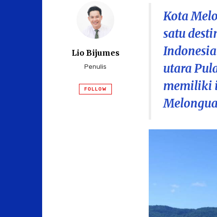
Kota Melo
satu dest
Indonesia
Lio Bijumes
utara Pul
Penulis
memiliki
FOLLOW
Melongua