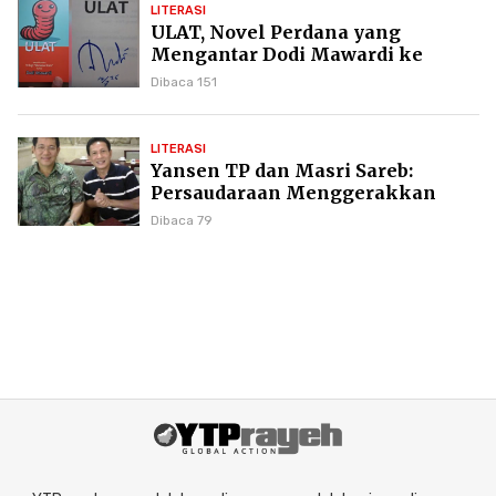
LITERASI
ULAT, Novel Perdana yang
Mengantar Dodi Mawardi ke
Puncak Karier Kepenulisan
Dibaca 151
LITERASI
Yansen TP dan Masri Sareb:
Persaudaraan Menggerakkan
Literasi Borneo
Dibaca 79