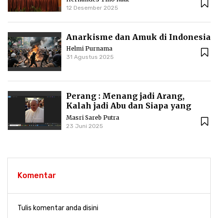
demografi
12 Desember 2025
Anarkisme dan Amuk di Indonesia
Helmi Purnama
31 Agustus 2025
Perang : Menang jadi Arang,
Kalah jadi Abu dan Siapa yang
Primitif?
Masri Sareb Putra
23 Juni 2025
Komentar
Tulis komentar anda disini