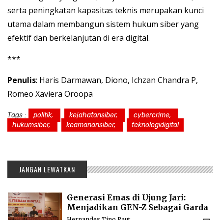
serta peningkatan kapasitas teknis merupakan kunci
utama dalam membangun sistem hukum siber yang
efektif dan berkelanjutan di era digital.
***
Penulis
: Haris Darmawan, Diono, Ichzan Chandra P,
Romeo Xaviera Oroopa
Tags :
politik,
kejahatansiber,
cybercrime,
hukumsiber,
keamanansiber,
teknologidigital
JANGAN LEWATKAN
Generasi Emas di Ujung Jari:
Menjadikan GEN-Z Sebagai Garda
Literasi dalam polarisasi bonus
Hernandes Tino Raut