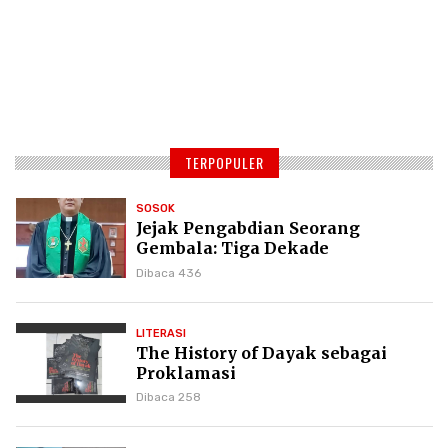
TERPOPULER
SOSOK
Jejak Pengabdian Seorang
Gembala: Tiga Dekade
Kepemimpinan Pdt. Dr. Yulius
Dibaca 436
Daud di GKPI
LITERASI
The History of Dayak sebagai
Proklamasi
Dibaca 258