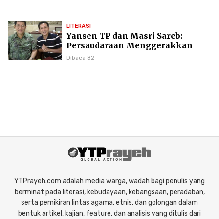
LITERASI
Yansen TP dan Masri Sareb:
Persaudaraan Menggerakkan
Literasi Borneo
Dibaca 82
YTPrayeh.com adalah media warga, wadah bagi penulis yang
berminat pada literasi, kebudayaan, kebangsaan, peradaban,
serta pemikiran lintas agama, etnis, dan golongan dalam
bentuk artikel, kajian, feature, dan analisis yang ditulis dari