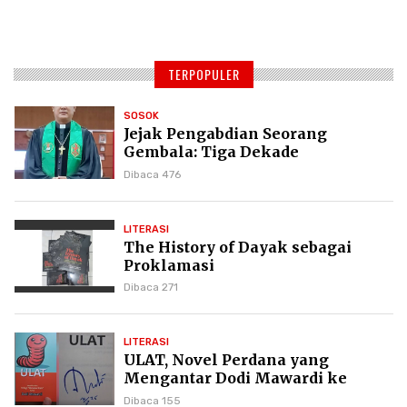
TERPOPULER
SOSOK
Jejak Pengabdian Seorang
Gembala: Tiga Dekade
Kepemimpinan Pdt. Dr. Yulius
Dibaca 476
Daud di GKPI
LITERASI
The History of Dayak sebagai
Proklamasi
Dibaca 271
LITERASI
ULAT, Novel Perdana yang
Mengantar Dodi Mawardi ke
Puncak Karier Kepenulisan
Dibaca 155