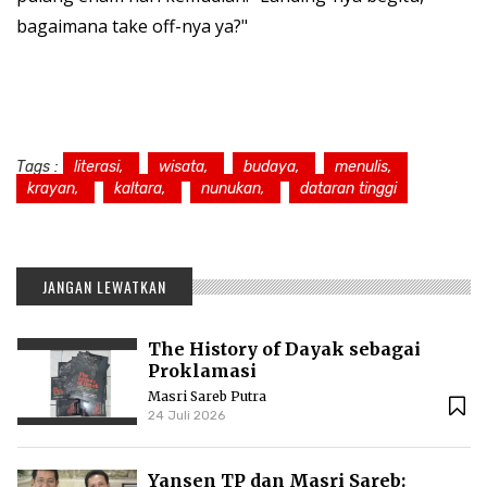
bagaimana take off-nya ya?"
Tags :
literasi,
wisata,
budaya,
menulis,
krayan,
kaltara,
nunukan,
dataran tinggi
JANGAN LEWATKAN
The History of Dayak sebagai
Proklamasi
Masri Sareb Putra
24 Juli 2026
Yansen TP dan Masri Sareb: