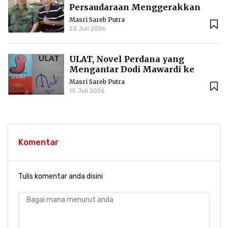
Persaudaraan Menggerakkan
Literasi Borneo
Masri Sareb Putra
23 Juli 2026
ULAT, Novel Perdana yang
Mengantar Dodi Mawardi ke
Puncak Karier Kepenulisan
Masri Sareb Putra
15 Juli 2026
Komentar
Tulis komentar anda disini