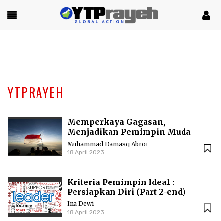
YTPRAYEH
Memperkaya Gagasan,
Menjadikan Pemimpin Muda
yang Berwawasan
Muhammad Damasq Abror
18 April 2023
Kriteria Pemimpin Ideal :
Persiapkan Diri (Part 2-end)
Ina Dewi
18 April 2023