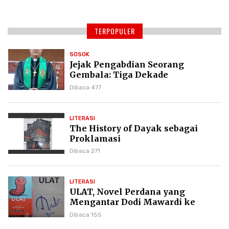
TERPOPULER
SOSOK
Jejak Pengabdian Seorang
Gembala: Tiga Dekade
Kepemimpinan Pdt. Dr. Yulius
Dibaca 477
Daud di GKPI
LITERASI
The History of Dayak sebagai
Proklamasi
Dibaca 271
LITERASI
ULAT, Novel Perdana yang
Mengantar Dodi Mawardi ke
Puncak Karier Kepenulisan
Dibaca 155