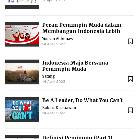
17 April 2023
Peran Pemimpin Muda dalam
Membangun Indonesia Lebih
Maju
Yusran Al-bimawi
14 April 2023
Indonesia Maju Bersama
Pemimpin Muda
Satang
14 April 2023
Be A Leader, Do What You Can't
Robert Kristiawan
14 April 2023
Definisi Pemimpin (Part 1)