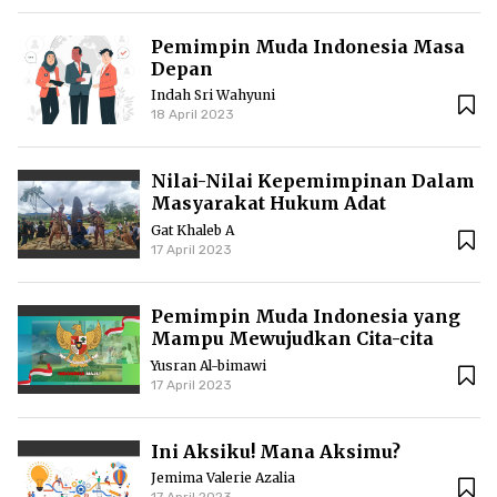
Pemimpin Muda Indonesia Masa
Depan
Indah Sri Wahyuni
18 April 2023
Nilai-Nilai Kepemimpinan Dalam
Masyarakat Hukum Adat
Lundayeh Dulu dan Kini
Gat Khaleb A
17 April 2023
Pemimpin Muda Indonesia yang
Mampu Mewujudkan Cita-cita
Nasional
Yusran Al-bimawi
17 April 2023
Ini Aksiku! Mana Aksimu?
Jemima Valerie Azalia