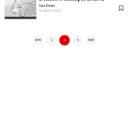
Ina Dewi
14 April 2023
prev
next
3
4
5