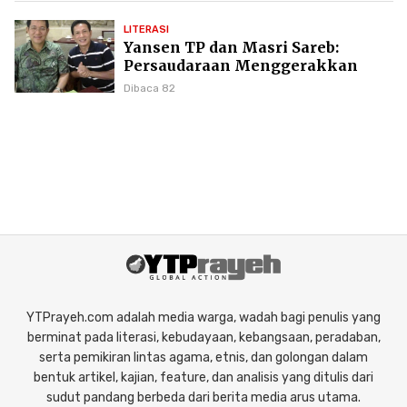
LITERASI
Yansen TP dan Masri Sareb:
Persaudaraan Menggerakkan
Literasi Borneo
Dibaca 82
YTPrayeh.com adalah media warga, wadah bagi penulis yang
berminat pada literasi, kebudayaan, kebangsaan, peradaban,
serta pemikiran lintas agama, etnis, dan golongan dalam
bentuk artikel, kajian, feature, dan analisis yang ditulis dari
sudut pandang berbeda dari berita media arus utama.