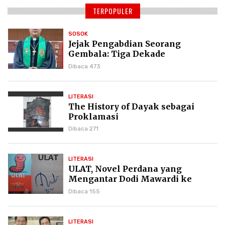
TERPOPULER
SOSOK
Jejak Pengabdian Seorang
Gembala: Tiga Dekade
Kepemimpinan Pdt. Dr. Yulius
Dibaca 473
Daud di GKPI
LITERASI
The History of Dayak sebagai
Proklamasi
Dibaca 271
LITERASI
ULAT, Novel Perdana yang
Mengantar Dodi Mawardi ke
Puncak Karier Kepenulisan
Dibaca 155
LITERASI