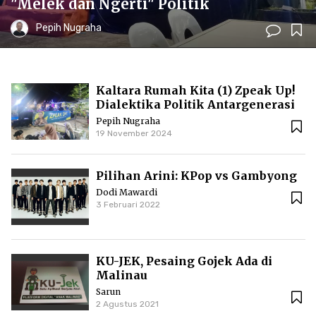
"Melek dan Ngerti" Politik
Pepih Nugraha
Kaltara Rumah Kita (1) Zpeak Up!
Dialektika Politik Antargenerasi
Pepih Nugraha
19 November 2024
Pilihan Arini: KPop vs Gambyong
Dodi Mawardi
3 Februari 2022
KU-JEK, Pesaing Gojek Ada di
Malinau
Sarun
2 Agustus 2021