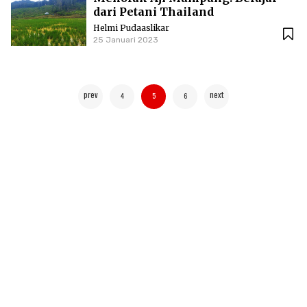
dari Petani Thailand
Helmi Pudaaslikar
25 Januari 2023
prev
next
4
5
6