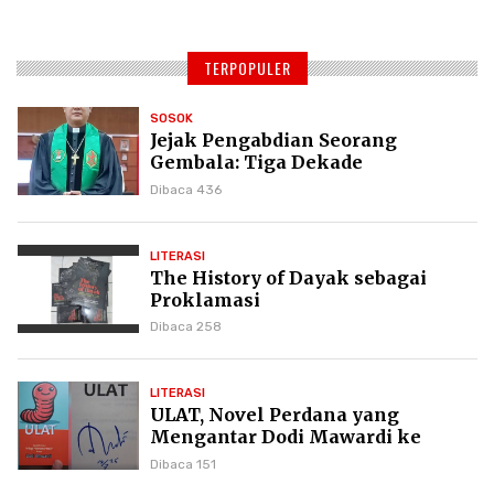
TERPOPULER
SOSOK
Jejak Pengabdian Seorang
Gembala: Tiga Dekade
Kepemimpinan Pdt. Dr. Yulius
Dibaca 436
Daud di GKPI
LITERASI
The History of Dayak sebagai
Proklamasi
Dibaca 258
LITERASI
ULAT, Novel Perdana yang
Mengantar Dodi Mawardi ke
Puncak Karier Kepenulisan
Dibaca 151