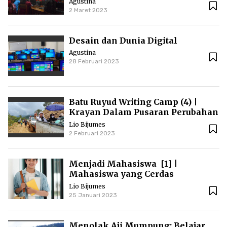
Agustina
2 Maret 2023
Desain dan Dunia Digital
Agustina
28 Februari 2023
Batu Ruyud Writing Camp (4) |
Krayan Dalam Pusaran Perubahan
dan Tantangan
Lio Bijumes
2 Februari 2023
Menjadi Mahasiswa [1] |
Mahasiswa yang Cerdas
Keuangan
Lio Bijumes
25 Januari 2023
Menolak Aji Mumpung: Belajar