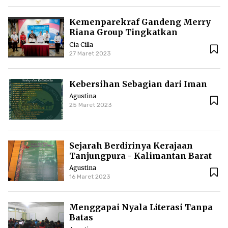
Kemenparekraf Gandeng Merry
Riana Group Tingkatkan
Kapasitas SDM Ekonomi Kreatif
Cia Cilla
27 Maret 2023
Kebersihan Sebagian dari Iman
Agustina
25 Maret 2023
Sejarah Berdirinya Kerajaan
Tanjungpura - Kalimantan Barat
Agustina
16 Maret 2023
Menggapai Nyala Literasi Tanpa
Batas