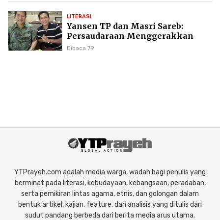
LITERASI
Yansen TP dan Masri Sareb:
Persaudaraan Menggerakkan
Literasi Borneo
Dibaca 79
YTPrayeh.com adalah media warga, wadah bagi penulis yang
berminat pada literasi, kebudayaan, kebangsaan, peradaban,
serta pemikiran lintas agama, etnis, dan golongan dalam
bentuk artikel, kajian, feature, dan analisis yang ditulis dari
sudut pandang berbeda dari berita media arus utama.