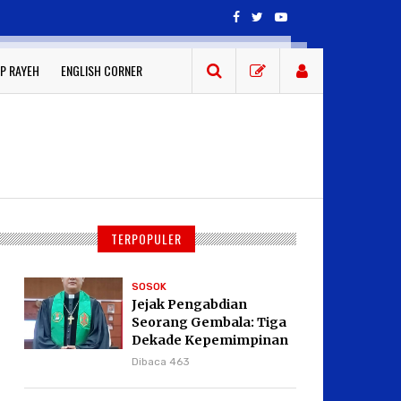
P RAYEH
ENGLISH CORNER
TERPOPULER
SOSOK
Jejak Pengabdian
Seorang Gembala: Tiga
Dekade Kepemimpinan
Pdt. Dr. Yulius Daud di
Dibaca 463
GKPI