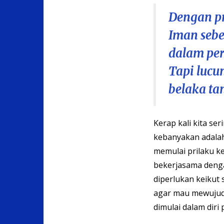
Dengan pr
Iman sebe
dalam per
Tapi lucu
belaka ta
Kerap kali kita se
kebanyakan adalah
memulai prilaku k
bekerjasama denga
diperlukan keikut
agar mau mewujudk
dimulai dalam diri 