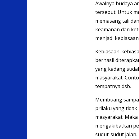
Awalnya budaya ant
tersebut. Untuk m
memasang tali da
keamanan dan keter
menjadi kebiasaan 
Kebiasaan-kebias
berhasil diterapka
yang kadang sudah 
masyarakat. Contoh
tempatnya dsb.
Membuang sampah
prilaku yang tida
masyarakat. Maka t
mengakibatkan pe
sudut-sudut jalan