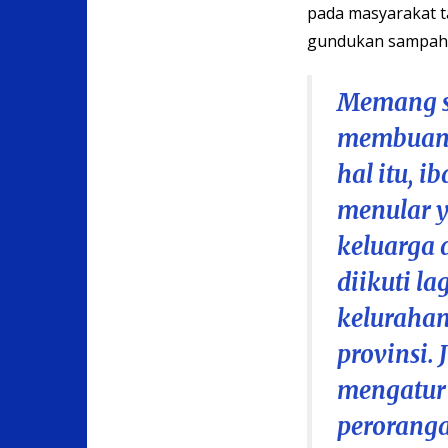
pada masyarakat ta
gundukan sampah 
Memang su
membuang
hal itu, 
menular 
keluarga d
diikuti la
kelurahan
provinsi.
mengatur 
peroranga