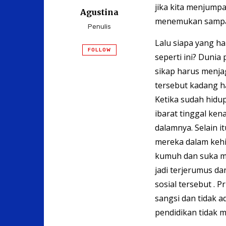
jika kita menjump
Agustina
menemukan sampa
Penulis
Lalu siapa yang h
FOLLOW
seperti ini? Dunia
sikap harus menjag
tersebut kadang h
Ketika sudah hidu
ibarat tinggal ken
dalamnya. Selain i
mereka dalam kehi
kumuh dan suka 
jadi terjerumus d
sosial tersebut . 
sangsi dan tidak 
pendidikan tidak m