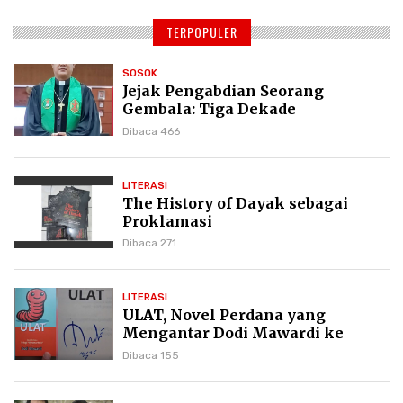
TERPOPULER
SOSOK
Jejak Pengabdian Seorang
Gembala: Tiga Dekade
Kepemimpinan Pdt. Dr. Yulius
Dibaca 466
Daud di GKPI
LITERASI
The History of Dayak sebagai
Proklamasi
Dibaca 271
LITERASI
ULAT, Novel Perdana yang
Mengantar Dodi Mawardi ke
Puncak Karier Kepenulisan
Dibaca 155