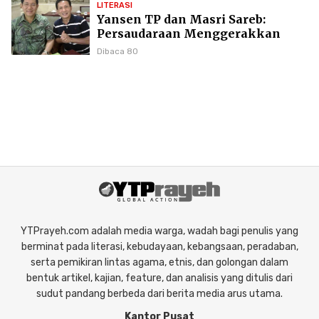
LITERASI
Yansen TP dan Masri Sareb:
Persaudaraan Menggerakkan
Literasi Borneo
Dibaca 80
YTPrayeh.com adalah media warga, wadah bagi penulis yang
berminat pada literasi, kebudayaan, kebangsaan, peradaban,
serta pemikiran lintas agama, etnis, dan golongan dalam
bentuk artikel, kajian, feature, dan analisis yang ditulis dari
sudut pandang berbeda dari berita media arus utama.
Kantor Pusat