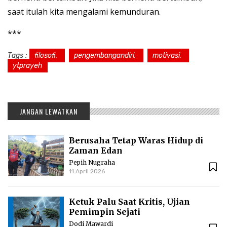
saat itulah kita mengalami kemunduran.
***
Tags :
filosofi,
pengembangandiri,
motivasi,
ytprayeh
JANGAN LEWATKAN
Berusaha Tetap Waras Hidup di
Zaman Edan
Pepih Nugraha
11 April 2026
Ketuk Palu Saat Kritis, Ujian
Pemimpin Sejati
Dodi Mawardi