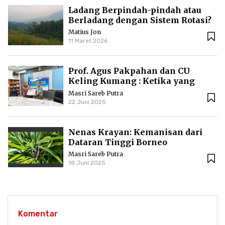
Ladang Berpindah-pindah atau
Berladang dengan Sistem Rotasi?
Matius Jon
11 Maret 2026
Prof. Agus Pakpahan dan CU
Keling Kumang : Ketika yang
Kecil Mengajari yang Besar
Masri Sareb Putra
22 Juni 2025
Nenas Krayan: Kemanisan dari
Dataran Tinggi Borneo
Masri Sareb Putra
18 Juni 2025
Komentar