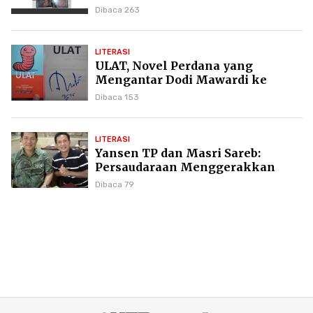
Dibaca 263
LITERASI
ULAT, Novel Perdana yang
Mengantar Dodi Mawardi ke
Puncak Karier Kepenulisan
Dibaca 153
LITERASI
Yansen TP dan Masri Sareb:
Persaudaraan Menggerakkan
Literasi Borneo
Dibaca 79