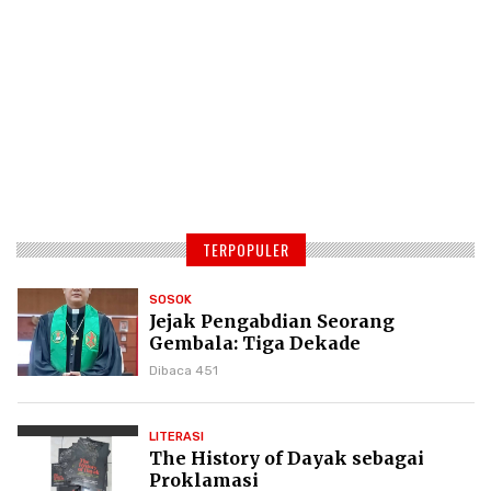
TERPOPULER
SOSOK
Jejak Pengabdian Seorang
Gembala: Tiga Dekade
Kepemimpinan Pdt. Dr. Yulius
Dibaca 451
Daud di GKPI
LITERASI
The History of Dayak sebagai
Proklamasi