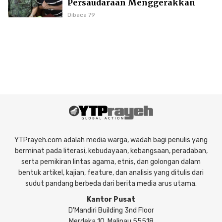
Persaudaraan Menggerakkan
Literasi Borneo
Dibaca 79
YTPrayeh.com adalah media warga, wadah bagi penulis yang
berminat pada literasi, kebudayaan, kebangsaan, peradaban,
serta pemikiran lintas agama, etnis, dan golongan dalam
bentuk artikel, kajian, feature, dan analisis yang ditulis dari
sudut pandang berbeda dari berita media arus utama.
Kantor Pusat
D'Mandiri Building 3nd Floor
Merdeka 10, Malinau 55518