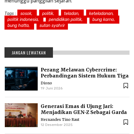
menunggu panggilan sejarah.
Tags :
sosok,
politik,
teladan,
keteladanan,
politik indonesia,
pendidikan politik,
bung karno,
bung hatta,
sutan syahrir
JANGAN LEWATKAN
Perang Melawan Cybercrime:
Perbandingan Sistem Hukum Tiga
Negara
Diono
19 Juni 2026
Generasi Emas di Ujung Jari:
Menjadikan GEN-Z Sebagai Garda
Literasi dalam polarisasi bonus
Hernandes Tino Raut
demografi
12 Desember 2025