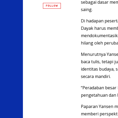
sebagai dasar me
FOLLOW
saing.
Di hadapan peser
Dayak harus memb
mendokumentasika
hilang oleh perub
Menurutnya Yansen
baca tulis, tetap
identitas budaya
secara mandiri.
“Peradaban besar l
pengetahuan dan bu
Paparan Yansen me
memberi perspekti