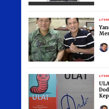
LITER
Yan
Men
LITER
ULA
Dod
Kep