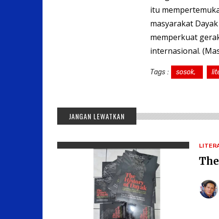
itu mempertemukan
masyarakat Dayak 
memperkuat gerakan
internasional. (Ma
Tags :
sosok,
li
JANGAN LEWATKAN
LITER
The