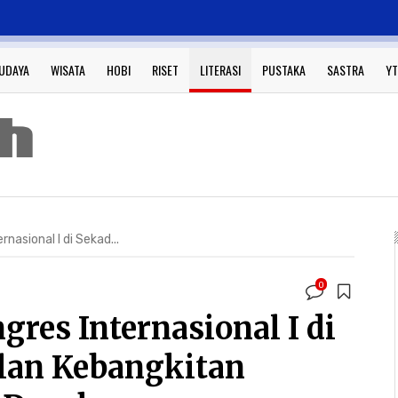
UDAYA
WISATA
HOBI
RISET
LITERASI
PUSTAKA
SASTRA
YT
nasional I di Sekad...
0
res Internasional I di
alan Kebangkitan