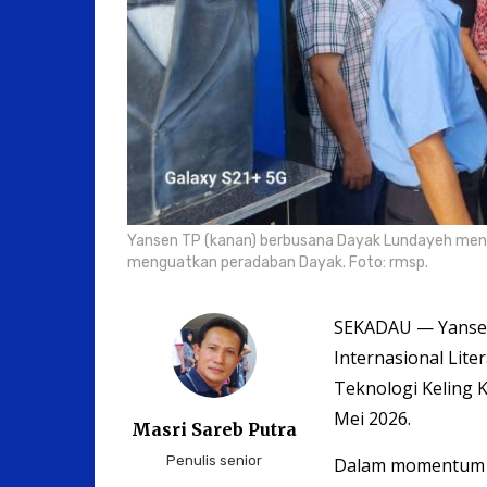
Yansen TP (kanan) berbusana Dayak Lundayeh men
menguatkan peradaban Dayak. Foto: rmsp.
SEKADAU — Yansen
Internasional Lite
Teknologi Keling 
Mei 2026.
Masri Sareb Putra
Penulis senior
Dalam momentum te