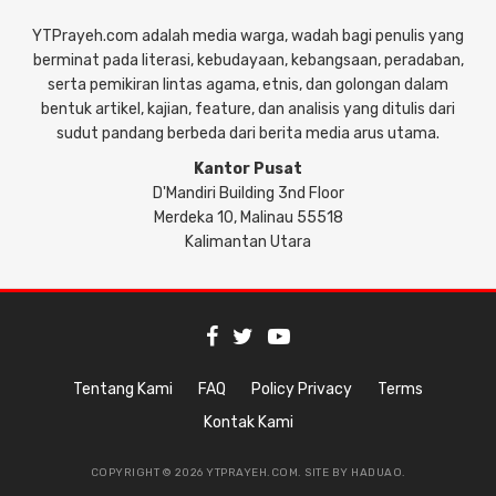
YTPrayeh.com adalah media warga, wadah bagi penulis yang
berminat pada literasi, kebudayaan, kebangsaan, peradaban,
serta pemikiran lintas agama, etnis, dan golongan dalam
bentuk artikel, kajian, feature, dan analisis yang ditulis dari
sudut pandang berbeda dari berita media arus utama.
Kantor Pusat
D'Mandiri Building 3nd Floor
Merdeka 10, Malinau 55518
Kalimantan Utara
Tentang Kami
FAQ
Policy Privacy
Terms
Kontak Kami
COPYRIGHT © 2026 YTPRAYEH.COM. SITE BY
HADUAO
.