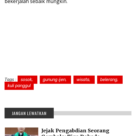
bekerjalah sebaik mungkin.
Tags :
sosok,
gunung ijen,
wisata,
belerang,
kuli panggul
JANGAN LEWATKAN
Jejak Pengabdian Seorang