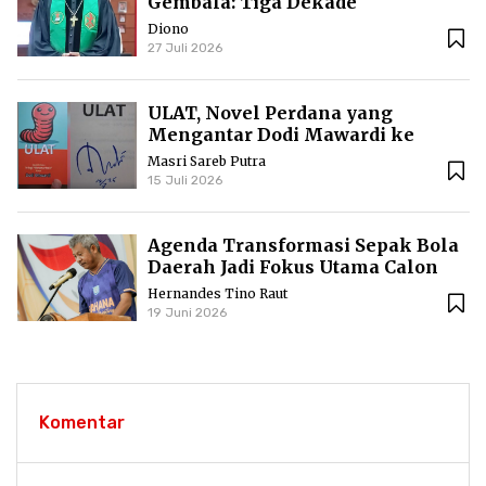
Gembala: Tiga Dekade
Kepemimpinan Pdt. Dr. Yulius
Diono
Daud di GKPI
27 Juli 2026
ULAT, Novel Perdana yang
Mengantar Dodi Mawardi ke
Puncak Karier Kepenulisan
Masri Sareb Putra
15 Juli 2026
Agenda Transformasi Sepak Bola
Daerah Jadi Fokus Utama Calon
Ketua Askab PSSI Ketapang
Hernandes Tino Raut
19 Juni 2026
Komentar