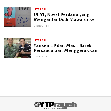
LITERASI
ULAT, Novel Perdana yang
Mengantar Dodi Mawardi ke
Puncak Karier Kepenulisan
Dibaca 154
LITERASI
Yansen TP dan Masri Sareb:
Persaudaraan Menggerakkan
Literasi Borneo
Dibaca 79