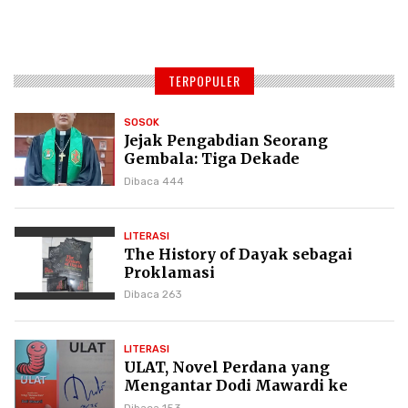
TERPOPULER
SOSOK
Jejak Pengabdian Seorang
Gembala: Tiga Dekade
Kepemimpinan Pdt. Dr. Yulius
Dibaca 444
Daud di GKPI
LITERASI
The History of Dayak sebagai
Proklamasi
Dibaca 263
LITERASI
ULAT, Novel Perdana yang
Mengantar Dodi Mawardi ke
Puncak Karier Kepenulisan