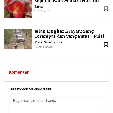
Sepuluh Kata Mutiara Hari Ini
Sarun
10 Mei 2025
Jalan Lingkar Krayan: Yang
Terampas dan yang Putus - Puisi
Masri Sareb Putra
Masri Sareb Putra
12 April 2025
Komentar
Tulis komentar anda disini