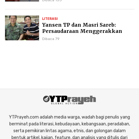
Dibaca 153
LITERASI
Yansen TP dan Masri Sareb:
Persaudaraan Menggerakkan
Literasi Borneo
Dibaca 79
YTPrayeh.com adalah media warga, wadah bagi penulis yang
berminat pada literasi, kebudayaan, kebangsaan, peradaban,
serta pemikiran lintas agama, etnis, dan golongan dalam
bentuk artikel, kajian, feature, dan analisis yang ditulis dari