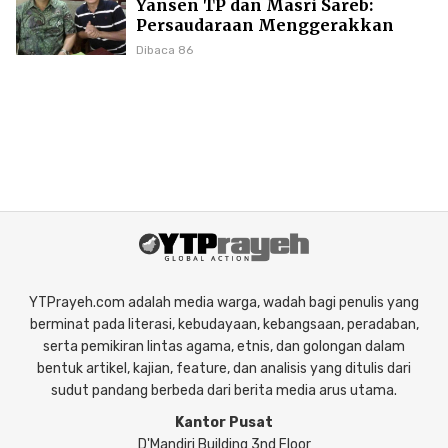
Yansen TP dan Masri Sareb:
Persaudaraan Menggerakkan
Literasi Borneo
Dibaca 86
YTPrayeh.com adalah media warga, wadah bagi penulis yang
berminat pada literasi, kebudayaan, kebangsaan, peradaban,
serta pemikiran lintas agama, etnis, dan golongan dalam
bentuk artikel, kajian, feature, dan analisis yang ditulis dari
sudut pandang berbeda dari berita media arus utama.
Kantor Pusat
D'Mandiri Building 3nd Floor