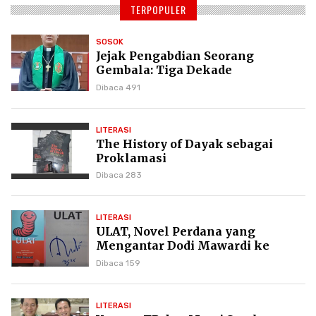
TERPOPULER
SOSOK
Jejak Pengabdian Seorang
Gembala: Tiga Dekade
Kepemimpinan Pdt. Dr. Yulius
Dibaca 491
Daud di GKPI
LITERASI
The History of Dayak sebagai
Proklamasi
Dibaca 283
LITERASI
ULAT, Novel Perdana yang
Mengantar Dodi Mawardi ke
Puncak Karier Kepenulisan
Dibaca 159
LITERASI