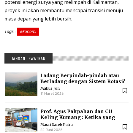
potensi energi surya yang melimpah di Kalimantan,
proyek ini akan membantu mencapai transisi menuju
masa depan yang lebih bersih.
Tags :
ekonomi
JANGAN LEWATKAN
Ladang Berpindah-pindah atau
Berladang dengan Sistem Rotasi?
Matius Jon
11 Maret 2026
Prof. Agus Pakpahan dan CU
Keling Kumang : Ketika yang
Kecil Mengajari yang Besar
Masri Sareb Putra
22 Juni 2025