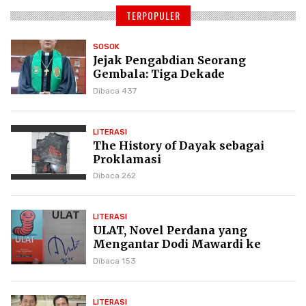
TERPOPULER
SOSOK
Jejak Pengabdian Seorang
Gembala: Tiga Dekade
Kepemimpinan Pdt. Dr. Yulius
Dibaca 437
Daud di GKPI
LITERASI
The History of Dayak sebagai
Proklamasi
Dibaca 262
LITERASI
ULAT, Novel Perdana yang
Mengantar Dodi Mawardi ke
Puncak Karier Kepenulisan
Dibaca 153
LITERASI