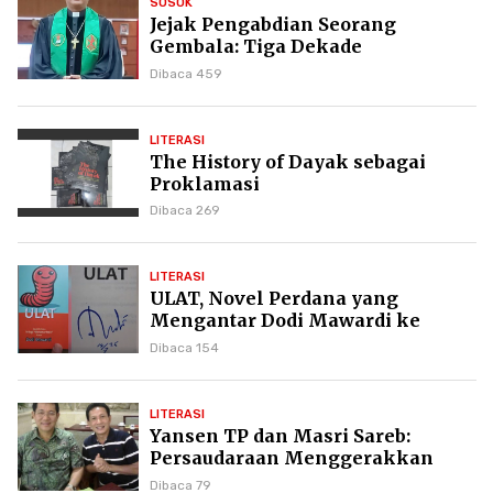
SOSOK
Jejak Pengabdian Seorang
Gembala: Tiga Dekade
Kepemimpinan Pdt. Dr. Yulius
Dibaca 459
Daud di GKPI
LITERASI
The History of Dayak sebagai
Proklamasi
Dibaca 269
LITERASI
ULAT, Novel Perdana yang
Mengantar Dodi Mawardi ke
Puncak Karier Kepenulisan
Dibaca 154
LITERASI
Yansen TP dan Masri Sareb:
Persaudaraan Menggerakkan
Literasi Borneo
Dibaca 79