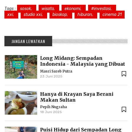
Tags :
sosok,
wisata,
ekonomi,
#investasi,
xxi,
studio xxi,
bioskop,
hiburan,
cinema 21
JANGAN LEWATKAN
Long Midang: Sempadan
Indonesia - Malaysia yang Dibuat
Kolonial
Masri Sareb Putra
23 Juni 2025
Hanya di Krayan Saya Berani
Makan Sultan
Pepih Nugraha
18 Juni 2025
Puisi Hidup dari Sempadan Long