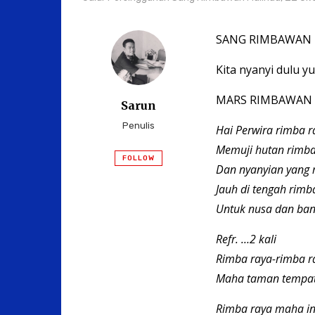
SANG RIMBAWAN PU
Kita nyanyi dulu yuk
MARS RIMBAWAN
Sarun
Penulis
Hai Perwira rimba ra
Memuji hutan rimba
FOLLOW
Dan nyanyian yang m
Jauh di tengah rimba
Untuk nusa dan ban
Refr. …2 kali
Rimba raya-rimba r
Maha taman tempat 
Rimba raya maha in