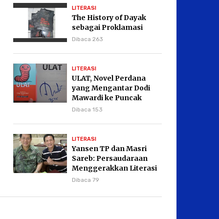
LITERASI
The History of Dayak
sebagai Proklamasi
Dibaca 263
LITERASI
ULAT, Novel Perdana
yang Mengantar Dodi
Mawardi ke Puncak
Karier Kepenulisan
Dibaca 153
LITERASI
Yansen TP dan Masri
Sareb: Persaudaraan
Menggerakkan Literasi
Borneo
Dibaca 79