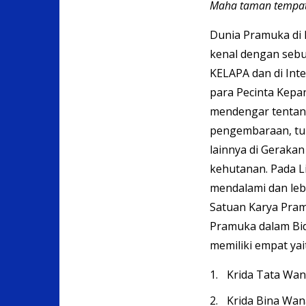
Maha taman tempat 
Dunia Pramuka di I
kenal dengan se
KELAPA dan di Int
para Pecinta Kepan
mendengar tentang
pengembaraan, tu
lainnya di Gerakan
kehutanan. Pada 
mendalami dan leb
Satuan Karya Pra
Pramuka dalam Bi
memiliki empat yai
Krida Tata Wa
Krida Bina Wan