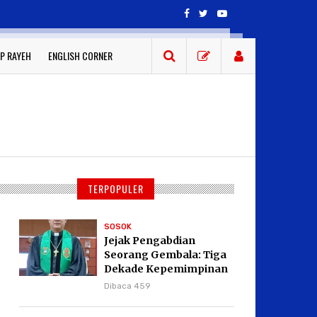
P RAYEH
ENGLISH CORNER
TERPOPULER
SOSOK
Jejak Pengabdian
Seorang Gembala: Tiga
Dekade Kepemimpinan
Pdt. Dr. Yulius Daud di
Dibaca 459
GKPI