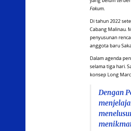
yang belum terben
Fakum.
Di tahun 2022 set
Cabang Malinau. Mu
penyusunan rencan
anggota baru Saka
Dalam agenda pen
selama tiga hari.
konsep Long Marc
Dengan P
menjelaja
menelusur
menikmat