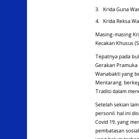
Krida Guna Wa
Krida Reksa W
Masing-masing Krida
Kecakan Khusus (S
Tepatnya pada bul
Gerakan Pramuka 
Wanabakti yang b
Mentarang. berkeg
Tradisi dalam me
Setelah sekian la
personil. hal ini 
Covid 19, yang m
pembatasan sosia