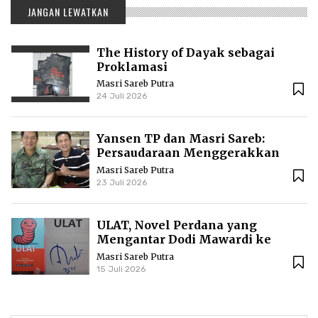
JANGAN LEWATKAN
The History of Dayak sebagai
Proklamasi
Masri Sareb Putra
24 Juli 2026
Yansen TP dan Masri Sareb:
Persaudaraan Menggerakkan
Literasi Borneo
Masri Sareb Putra
23 Juli 2026
ULAT, Novel Perdana yang
Mengantar Dodi Mawardi ke
Puncak Karier Kepenulisan
Masri Sareb Putra
15 Juli 2026