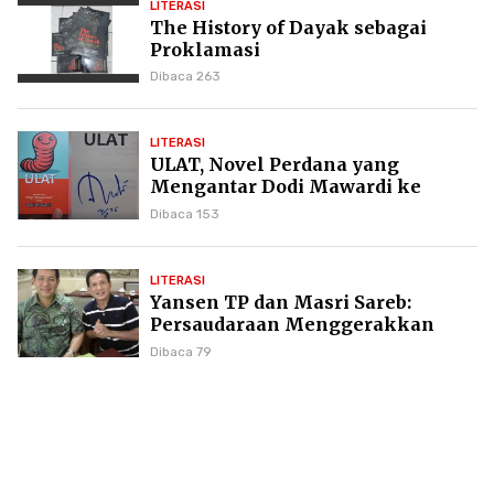
LITERASI
The History of Dayak sebagai
Proklamasi
Dibaca 263
LITERASI
ULAT, Novel Perdana yang
Mengantar Dodi Mawardi ke
Puncak Karier Kepenulisan
Dibaca 153
LITERASI
Yansen TP dan Masri Sareb:
Persaudaraan Menggerakkan
Literasi Borneo
Dibaca 79