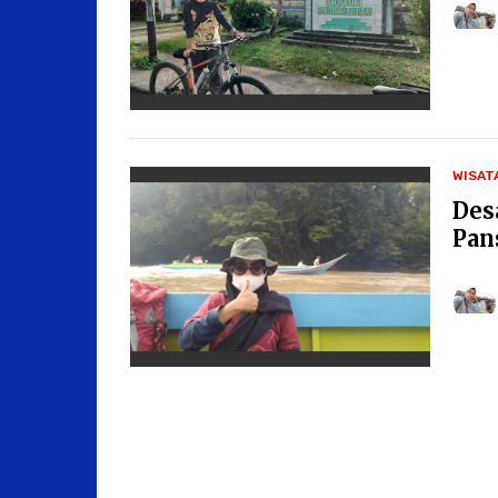
WISAT
Des
Pan