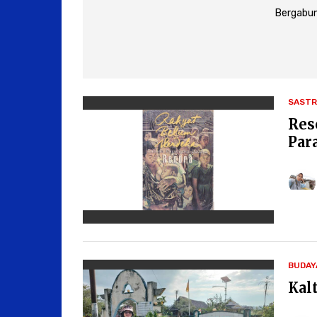
Bergabun
SASTR
Res
Par
BUDAY
Kal