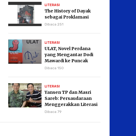
LITERASI
The History of Dayak
sebagai Proklamasi
Dibaca 251
LITERASI
ULAT, Novel Perdana
yang Mengantar Dodi
Mawardi ke Puncak
Karier Kepenulisan
Dibaca 150
LITERASI
Yansen TP dan Masri
Sareb: Persaudaraan
Menggerakkan Literasi
Borneo
Dibaca 79