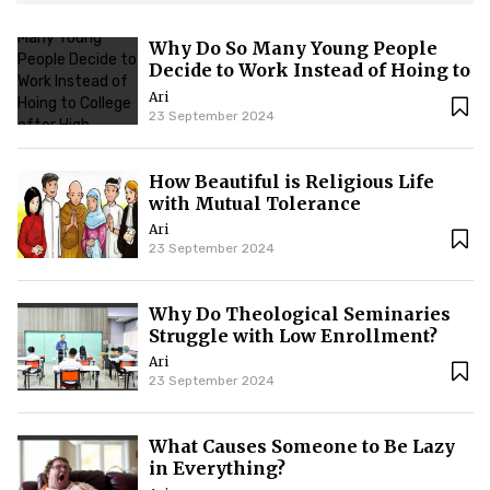
Why Do So Many Young People
Decide to Work Instead of Hoing to
College after High School?
Ari
23 September 2024
How Beautiful is Religious Life
with Mutual Tolerance
Ari
23 September 2024
Why Do Theological Seminaries
Struggle with Low Enrollment?
Ari
23 September 2024
What Causes Someone to Be Lazy
in Everything?