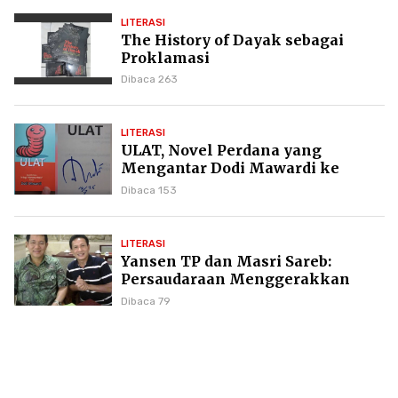
LITERASI
The History of Dayak sebagai
Proklamasi
Dibaca 263
LITERASI
ULAT, Novel Perdana yang
Mengantar Dodi Mawardi ke
Puncak Karier Kepenulisan
Dibaca 153
LITERASI
Yansen TP dan Masri Sareb:
Persaudaraan Menggerakkan
Literasi Borneo
Dibaca 79