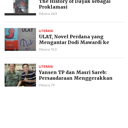
The History of Dayak sebagai
Proklamasi
Dibaca 263
LITERASI
ULAT, Novel Perdana yang
Mengantar Dodi Mawardi ke
Puncak Karier Kepenulisan
Dibaca 153
LITERASI
Yansen TP dan Masri Sareb:
Persaudaraan Menggerakkan
Literasi Borneo
Dibaca 79