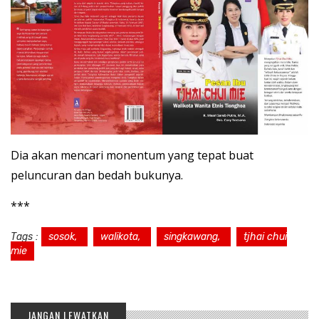
Dia akan mencari monentum yang tepat buat
peluncuran dan bedah bukunya.
***
Tags :
sosok,
walikota,
singkawang,
tjhai chui
mie
JANGAN LEWATKAN