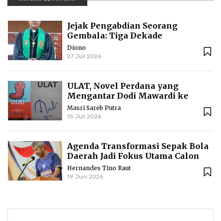
Jejak Pengabdian Seorang
Gembala: Tiga Dekade
Kepemimpinan Pdt. Dr. Yulius
Diono
Daud di GKPI
27 Juli 2026
ULAT, Novel Perdana yang
Mengantar Dodi Mawardi ke
Puncak Karier Kepenulisan
Masri Sareb Putra
15 Juli 2026
Agenda Transformasi Sepak Bola
Daerah Jadi Fokus Utama Calon
Ketua Askab PSSI Ketapang
Hernandes Tino Raut
19 Juni 2026