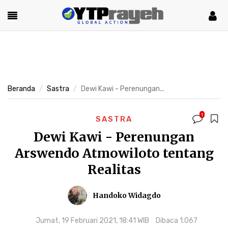
Beranda
Sastra
Dewi Kawi - Perenungan...
1
SASTRA
Dewi Kawi - Perenungan
Arswendo Atmowiloto tentang
Realitas
Handoko Widagdo
Jumat, 19 Februari 2021, 18:41 WIB
Dibaca 1.067