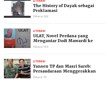
LITERASI
The History of Dayak sebagai
Proklamasi
Dibaca 262
LITERASI
ULAT, Novel Perdana yang
Mengantar Dodi Mawardi ke
Puncak Karier Kepenulisan
Dibaca 153
LITERASI
Yansen TP dan Masri Sareb:
Persaudaraan Menggerakkan
Literasi Borneo
Dibaca 79