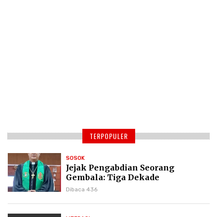
TERPOPULER
SOSOK
Jejak Pengabdian Seorang
Gembala: Tiga Dekade
Kepemimpinan Pdt. Dr. Yulius
Dibaca 436
Daud di GKPI