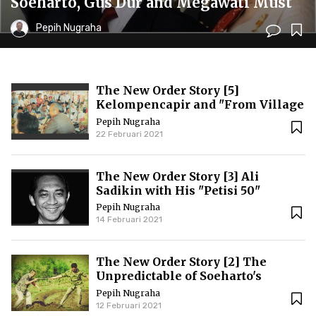
Soeharto, Gus Dur and Megawati Must
Be Paralyzed
Pepih Nugraha
The New Order Story [5]
Kelompencapir and "From Village
to Village"
Pepih Nugraha
22 Februari 2021
The New Order Story [3] Ali
Sadikin with His "Petisi 50"
Pepih Nugraha
14 Februari 2021
The New Order Story [2] The
Unpredictable of Soeharto's
Wordless Communication
Pepih Nugraha
12 Februari 2021