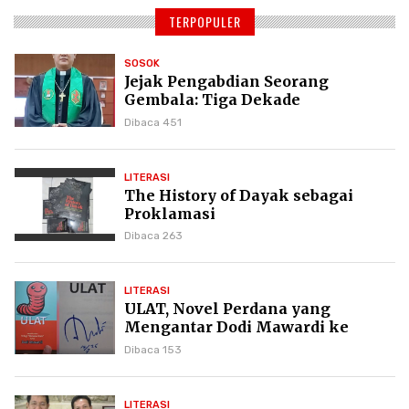
TERPOPULER
SOSOK
Jejak Pengabdian Seorang
Gembala: Tiga Dekade
Kepemimpinan Pdt. Dr. Yulius
Dibaca 451
Daud di GKPI
LITERASI
The History of Dayak sebagai
Proklamasi
Dibaca 263
LITERASI
ULAT, Novel Perdana yang
Mengantar Dodi Mawardi ke
Puncak Karier Kepenulisan
Dibaca 153
LITERASI