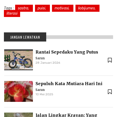
Tags :
sastra,
puisi,
motivasi,
liobijumes,
literasi
JANGAN LEWATKAN
Rantai Sepedaku Yang Putus
Sarun
28 Januari 2026
Sepuluh Kata Mutiara Hari Ini
Sarun
10 Mei 2025
Jalan Lingkar Krayan: Yang