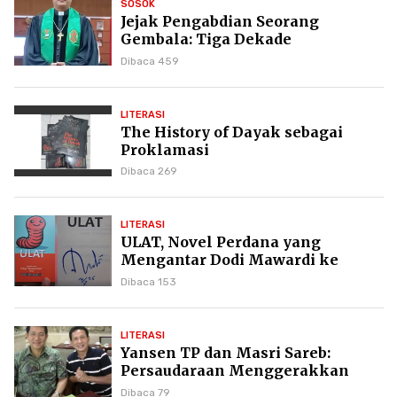
SOSOK
Jejak Pengabdian Seorang
Gembala: Tiga Dekade
Kepemimpinan Pdt. Dr. Yulius
Dibaca 459
Daud di GKPI
LITERASI
The History of Dayak sebagai
Proklamasi
Dibaca 269
LITERASI
ULAT, Novel Perdana yang
Mengantar Dodi Mawardi ke
Puncak Karier Kepenulisan
Dibaca 153
LITERASI
Yansen TP dan Masri Sareb:
Persaudaraan Menggerakkan
Literasi Borneo
Dibaca 79