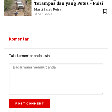
Terampas dan yang Putus - Puisi
Masri Sareb Putra
Masri Sareb Putra
12 April 2025
Komentar
Tulis komentar anda disini
POST COMMENT