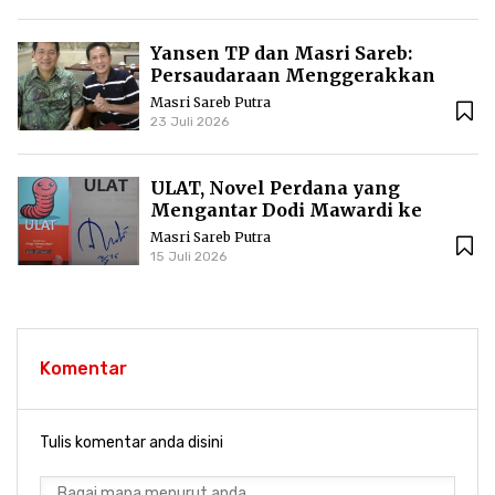
Yansen TP dan Masri Sareb:
Persaudaraan Menggerakkan
Literasi Borneo
Masri Sareb Putra
23 Juli 2026
ULAT, Novel Perdana yang
Mengantar Dodi Mawardi ke
Puncak Karier Kepenulisan
Masri Sareb Putra
15 Juli 2026
Komentar
Tulis komentar anda disini