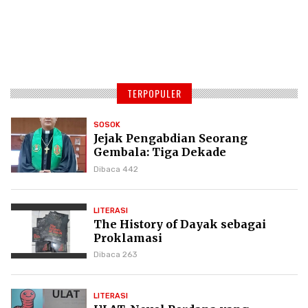
TERPOPULER
SOSOK
Jejak Pengabdian Seorang
Gembala: Tiga Dekade
Kepemimpinan Pdt. Dr. Yulius
Dibaca 442
Daud di GKPI
LITERASI
The History of Dayak sebagai
Proklamasi
Dibaca 263
LITERASI