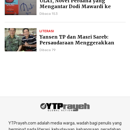
ULAT, Novel Perdana yang
Mengantar Dodi Mawardi ke
Puncak Karier Kepenulisan
Dibaca 153
LITERASI
Yansen TP dan Masri Sareb:
Persaudaraan Menggerakkan
Literasi Borneo
Dibaca 79
YTPrayeh.com adalah media warga, wadah bagi penulis yang
berminat pada literasi, kebudayaan, kebangsaan, peradaban,