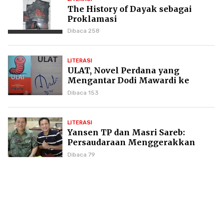
The History of Dayak sebagai
Proklamasi
Dibaca 258
LITERASI
ULAT, Novel Perdana yang
Mengantar Dodi Mawardi ke
Puncak Karier Kepenulisan
Dibaca 153
LITERASI
Yansen TP dan Masri Sareb:
Persaudaraan Menggerakkan
Literasi Borneo
Dibaca 79