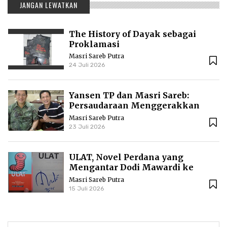
JANGAN LEWATKAN
The History of Dayak sebagai
Proklamasi
Masri Sareb Putra
24 Juli 2026
Yansen TP dan Masri Sareb:
Persaudaraan Menggerakkan
Literasi Borneo
Masri Sareb Putra
23 Juli 2026
ULAT, Novel Perdana yang
Mengantar Dodi Mawardi ke
Puncak Karier Kepenulisan
Masri Sareb Putra
15 Juli 2026