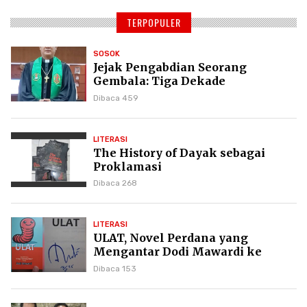
TERPOPULER
SOSOK
Jejak Pengabdian Seorang
Gembala: Tiga Dekade
Kepemimpinan Pdt. Dr. Yulius
Dibaca 459
Daud di GKPI
LITERASI
The History of Dayak sebagai
Proklamasi
Dibaca 268
LITERASI
ULAT, Novel Perdana yang
Mengantar Dodi Mawardi ke
Puncak Karier Kepenulisan
Dibaca 153