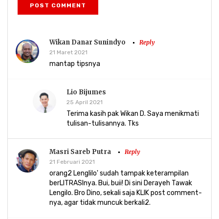
POST COMMENT
Wikan Danar Sunindyo
Reply
21 Maret 2021
mantap tipsnya
Lio Bijumes
25 April 2021
Terima kasih pak Wikan D. Saya menikmati
tulisan-tulisannya. Tks
Masri Sareb Putra
Reply
21 Februari 2021
orang2 Lenglilo' sudah tampak keterampilan
berLITRASInya. Bui, buii! Di sini Derayeh Tawak
Lengilo. Bro Dino, sekali saja KLIK post comment-
nya, agar tidak muncuk berkali2.