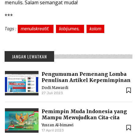
menulis. Salam semangat muda!
***
Tags :
menuliskreatif,
liobijumes,
kolom
JANGAN LEWATKAN
Pengumuman Pemenang Lomba
Penulisan Artikel Kepemimpinan
YTP Rayeh 2023
Dodi Mawardi
27 Juli 2023
Pemimpin Muda Indonesia yang
Mampu Mewujudkan Cita-cita
Nasional
Yusran Al-bimawi
17 April 2023