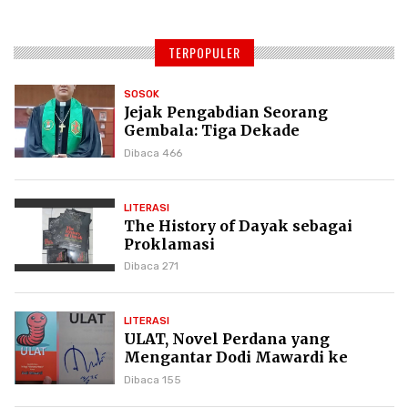
TERPOPULER
SOSOK
Jejak Pengabdian Seorang
Gembala: Tiga Dekade
Kepemimpinan Pdt. Dr. Yulius
Dibaca 466
Daud di GKPI
LITERASI
The History of Dayak sebagai
Proklamasi
Dibaca 271
LITERASI
ULAT, Novel Perdana yang
Mengantar Dodi Mawardi ke
Puncak Karier Kepenulisan
Dibaca 155