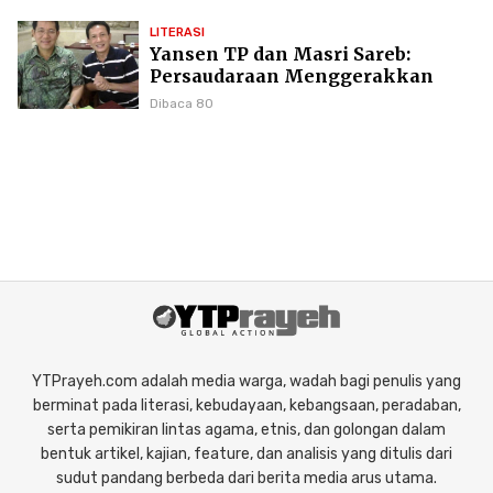
LITERASI
Yansen TP dan Masri Sareb:
Persaudaraan Menggerakkan
Literasi Borneo
Dibaca 80
YTPrayeh.com adalah media warga, wadah bagi penulis yang
berminat pada literasi, kebudayaan, kebangsaan, peradaban,
serta pemikiran lintas agama, etnis, dan golongan dalam
bentuk artikel, kajian, feature, dan analisis yang ditulis dari
sudut pandang berbeda dari berita media arus utama.