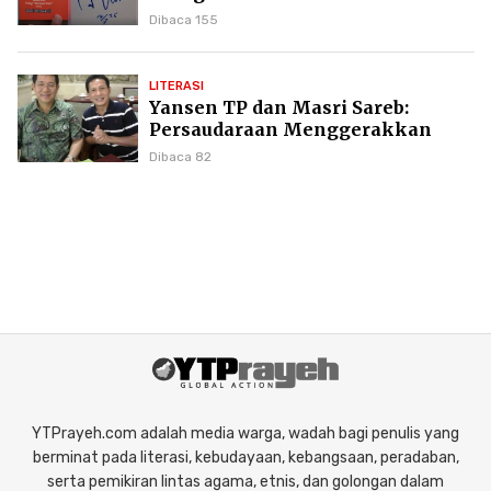
Puncak Karier Kepenulisan
Dibaca 155
LITERASI
Yansen TP dan Masri Sareb:
Persaudaraan Menggerakkan
Literasi Borneo
Dibaca 82
YTPrayeh.com adalah media warga, wadah bagi penulis yang
berminat pada literasi, kebudayaan, kebangsaan, peradaban,
serta pemikiran lintas agama, etnis, dan golongan dalam