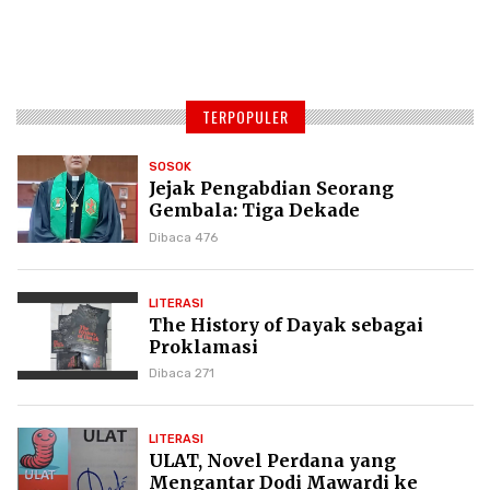
TERPOPULER
SOSOK
Jejak Pengabdian Seorang
Gembala: Tiga Dekade
Kepemimpinan Pdt. Dr. Yulius
Dibaca 476
Daud di GKPI
LITERASI
The History of Dayak sebagai
Proklamasi
Dibaca 271
LITERASI
ULAT, Novel Perdana yang
Mengantar Dodi Mawardi ke