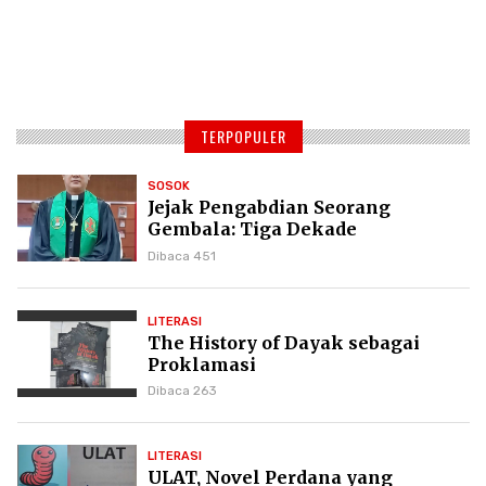
TERPOPULER
SOSOK
Jejak Pengabdian Seorang
Gembala: Tiga Dekade
Kepemimpinan Pdt. Dr. Yulius
Dibaca 451
Daud di GKPI
LITERASI
The History of Dayak sebagai
Proklamasi
Dibaca 263
LITERASI
ULAT, Novel Perdana yang