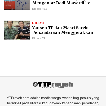
Mengantar Dodi Mawardi ke
Puncak Karier Kepenulisan
Dibaca 153
LITERASI
Yansen TP dan Masri Sareb:
Persaudaraan Menggerakkan
Literasi Borneo
Dibaca 79
YTPrayeh.com adalah media warga, wadah bagi penulis yang
berminat pada literasi, kebudayaan, kebangsaan, peradaban,