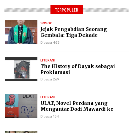
TERPOPULER
SOSOK
Jejak Pengabdian Seorang
Gembala: Tiga Dekade
Kepemimpinan Pdt. Dr. Yulius
Dibaca 463
Daud di GKPI
LITERASI
The History of Dayak sebagai
Proklamasi
Dibaca 269
LITERASI
ULAT, Novel Perdana yang
Mengantar Dodi Mawardi ke
Puncak Karier Kepenulisan
Dibaca 154