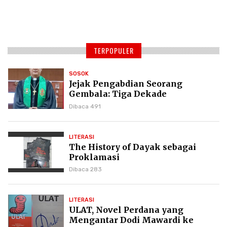
TERPOPULER
SOSOK
Jejak Pengabdian Seorang
Gembala: Tiga Dekade
Kepemimpinan Pdt. Dr. Yulius
Dibaca 491
Daud di GKPI
LITERASI
The History of Dayak sebagai
Proklamasi
Dibaca 283
LITERASI
ULAT, Novel Perdana yang
Mengantar Dodi Mawardi ke