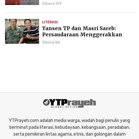
Puncak Karier Kepenulisan
Dibaca 159
LITERASI
Yansen TP dan Masri Sareb:
Persaudaraan Menggerakkan
Literasi Borneo
Dibaca 86
YTPrayeh.com adalah media warga, wadah bagi penulis yang
berminat pada literasi, kebudayaan, kebangsaan, peradaban,
serta pemikiran lintas agama, etnis, dan golongan dalam