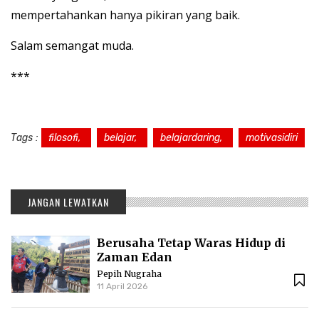
mempertahankan hanya pikiran yang baik.
Salam semangat muda.
***
Tags :
filosofi,
belajar,
belajardaring,
motivasidiri
JANGAN LEWATKAN
Berusaha Tetap Waras Hidup di
Zaman Edan
Pepih Nugraha
11 April 2026