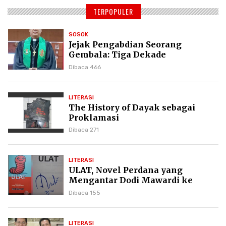
TERPOPULER
SOSOK
Jejak Pengabdian Seorang
Gembala: Tiga Dekade
Kepemimpinan Pdt. Dr. Yulius
Dibaca 466
Daud di GKPI
LITERASI
The History of Dayak sebagai
Proklamasi
Dibaca 271
LITERASI
ULAT, Novel Perdana yang
Mengantar Dodi Mawardi ke
Puncak Karier Kepenulisan
Dibaca 155
LITERASI