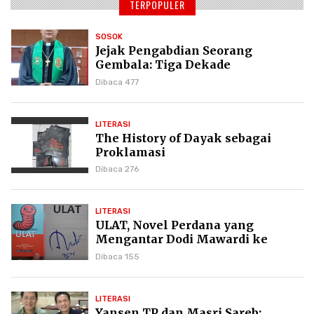
TERPOPULER
SOSOK
Jejak Pengabdian Seorang
Gembala: Tiga Dekade
Kepemimpinan Pdt. Dr. Yulius
Dibaca 477
Daud di GKPI
LITERASI
The History of Dayak sebagai
Proklamasi
Dibaca 276
LITERASI
ULAT, Novel Perdana yang
Mengantar Dodi Mawardi ke
Puncak Karier Kepenulisan
Dibaca 155
LITERASI
Yansen TP dan Masri Sareb: