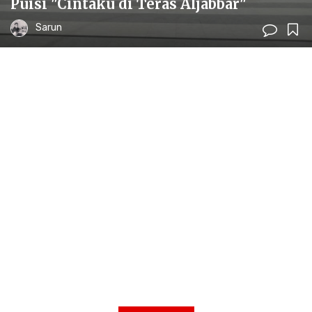
Puisi "Cintaku di Teras Aljabbar"
Sarun