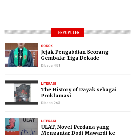
TERPOPULER
SOSOK
Jejak Pengabdian Seorang
Gembala: Tiga Dekade
Kepemimpinan Pdt. Dr. Yulius
Dibaca 451
Daud di GKPI
LITERASI
The History of Dayak sebagai
Proklamasi
Dibaca 263
LITERASI
ULAT, Novel Perdana yang
Mengantar Dodi Mawardi ke