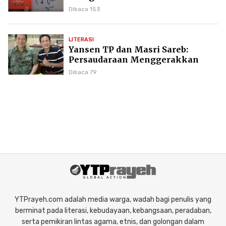
Puncak Karier Kepenulisan
Dibaca 153
LITERASI
Yansen TP dan Masri Sareb:
Persaudaraan Menggerakkan
Literasi Borneo
Dibaca 79
YTPrayeh.com adalah media warga, wadah bagi penulis yang
berminat pada literasi, kebudayaan, kebangsaan, peradaban,
serta pemikiran lintas agama, etnis, dan golongan dalam