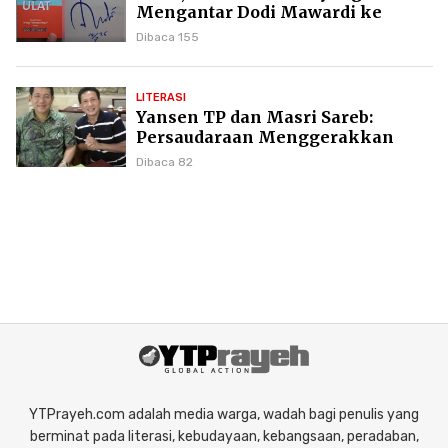
Mengantar Dodi Mawardi ke
Puncak Karier Kepenulisan
Dibaca 155
LITERASI
Yansen TP dan Masri Sareb:
Persaudaraan Menggerakkan
Literasi Borneo
Dibaca 82
YTPrayeh.com adalah media warga, wadah bagi penulis yang
berminat pada literasi, kebudayaan, kebangsaan, peradaban,