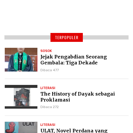
TERPOPULER
SOSOK
Jejak Pengabdian Seorang
Gembala: Tiga Dekade
Kepemimpinan Pdt. Dr. Yulius
Dibaca 477
Daud di GKPI
LITERASI
The History of Dayak sebagai
Proklamasi
Dibaca 272
LITERASI
ULAT, Novel Perdana yang