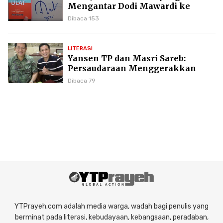
Mengantar Dodi Mawardi ke
Puncak Karier Kepenulisan
Dibaca 153
LITERASI
Yansen TP dan Masri Sareb:
Persaudaraan Menggerakkan
Literasi Borneo
Dibaca 79
YTPrayeh.com adalah media warga, wadah bagi penulis yang
berminat pada literasi, kebudayaan, kebangsaan, peradaban,