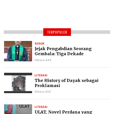
TERPOPULER
SOSOK
Jejak Pengabdian Seorang
Gembala: Tiga Dekade
Kepemimpinan Pdt. Dr. Yulius
Dibaca 444
Daud di GKPI
LITERASI
The History of Dayak sebagai
Proklamasi
Dibaca 263
LITERASI
ULAT, Novel Perdana yang