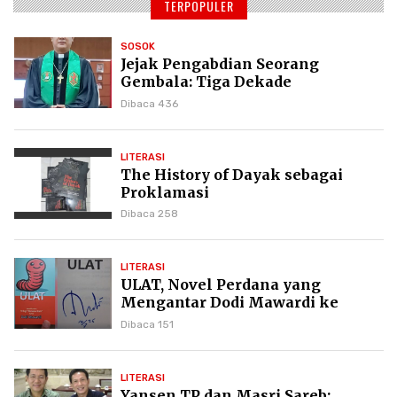
TERPOPULER
SOSOK
Jejak Pengabdian Seorang
Gembala: Tiga Dekade
Kepemimpinan Pdt. Dr. Yulius
Dibaca 436
Daud di GKPI
LITERASI
The History of Dayak sebagai
Proklamasi
Dibaca 258
LITERASI
ULAT, Novel Perdana yang
Mengantar Dodi Mawardi ke
Puncak Karier Kepenulisan
Dibaca 151
LITERASI
Yansen TP dan Masri Sareb: