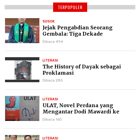
TERPOPULER
SOSOK
Jejak Pengabdian Seorang
Gembala: Tiga Dekade
Kepemimpinan Pdt. Dr. Yulius
Dibaca 494
Daud di GKPI
LITERASI
The History of Dayak sebagai
Proklamasi
Dibaca 285
LITERASI
ULAT, Novel Perdana yang
Mengantar Dodi Mawardi ke
Puncak Karier Kepenulisan
Dibaca 160
LITERASI