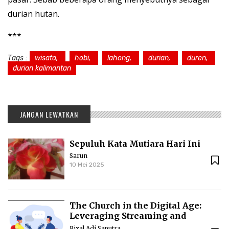
durian hutan.
***
Tags :
wisata,
hobi,
lahong,
durian,
duren,
durian kalimantan
JANGAN LEWATKAN
Sepuluh Kata Mutiara Hari Ini
Sarun
10 Mei 2025
The Church in the Digital Age:
Leveraging Streaming and
Podcasts to Reach the
Rizal Adi Saputra