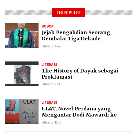
TERPOPULER
SOSOK
Jejak Pengabdian Seorang
Gembala: Tiga Dekade
Kepemimpinan Pdt. Dr. Yulius
Dibaca 466
Daud di GKPI
LITERASI
The History of Dayak sebagai
Proklamasi
Dibaca 271
LITERASI
ULAT, Novel Perdana yang
Mengantar Dodi Mawardi ke
Puncak Karier Kepenulisan
Dibaca 155