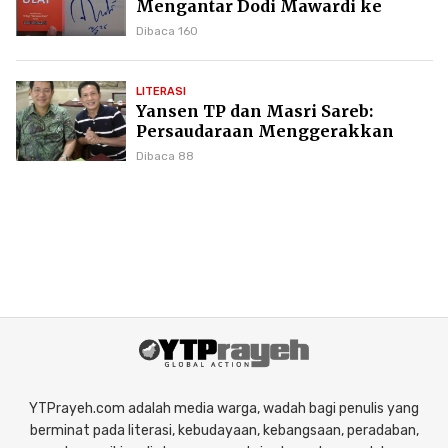
Mengantar Dodi Mawardi ke
Puncak Karier Kepenulisan
Dibaca 160
LITERASI
Yansen TP dan Masri Sareb:
Persaudaraan Menggerakkan
Literasi Borneo
Dibaca 88
YTPrayeh.com adalah media warga, wadah bagi penulis yang
berminat pada literasi, kebudayaan, kebangsaan, peradaban,