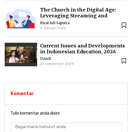
The Church in the Digital Age:
Leveraging Streaming and
Podcasts to Reach the
Rizal Adi Saputra
Congregation
4 Januari 2025
Current Issues and Developments
in Indonesian Education, 2024
Dandi
23 September 2024
Komentar
Tulis komentar anda disini