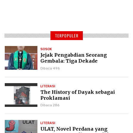
TERPOPULER
SOSOK
Jejak Pengabdian Seorang
Gembala: Tiga Dekade
Kepemimpinan Pdt. Dr. Yulius
Dibaca 496
Daud di GKPI
LITERASI
The History of Dayak sebagai
Proklamasi
Dibaca 286
LITERASI
ULAT, Novel Perdana yang