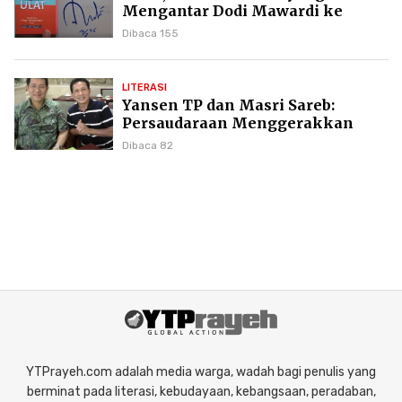
Mengantar Dodi Mawardi ke
Puncak Karier Kepenulisan
Dibaca 155
LITERASI
Yansen TP dan Masri Sareb:
Persaudaraan Menggerakkan
Literasi Borneo
Dibaca 82
YTPrayeh.com adalah media warga, wadah bagi penulis yang
berminat pada literasi, kebudayaan, kebangsaan, peradaban,