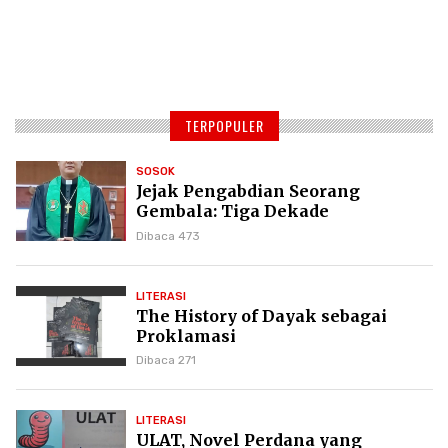
TERPOPULER
SOSOK
Jejak Pengabdian Seorang
Gembala: Tiga Dekade
Kepemimpinan Pdt. Dr. Yulius
Dibaca 473
Daud di GKPI
LITERASI
The History of Dayak sebagai
Proklamasi
Dibaca 271
LITERASI
ULAT, Novel Perdana yang