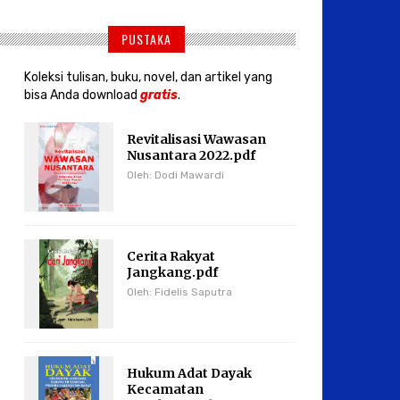
PUSTAKA
Koleksi tulisan, buku, novel, dan artikel yang
bisa Anda download
gratis
.
Revitalisasi Wawasan
Nusantara 2022.pdf
Oleh: Dodi Mawardi
Cerita Rakyat
Jangkang.pdf
Oleh: Fidelis Saputra
Hukum Adat Dayak
Kecamatan