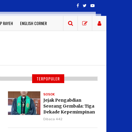
P RAYEH
ENGLISH CORNER
TERPOPULER
SOSOK
Jejak Pengabdian
Seorang Gembala: Tiga
Dekade Kepemimpinan
Pdt. Dr. Yulius Daud di
Dibaca 442
GKPI