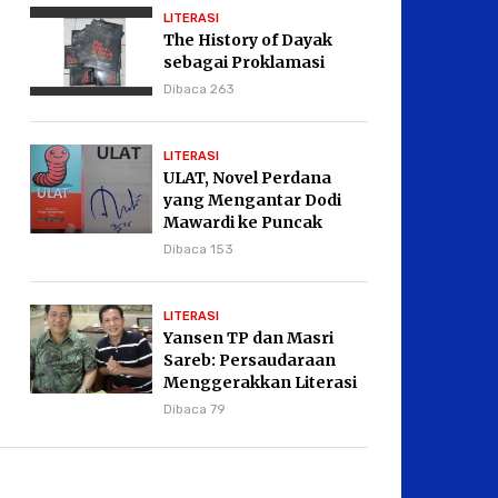
LITERASI
The History of Dayak
sebagai Proklamasi
Dibaca 263
LITERASI
ULAT, Novel Perdana
yang Mengantar Dodi
Mawardi ke Puncak
Karier Kepenulisan
Dibaca 153
LITERASI
Yansen TP dan Masri
Sareb: Persaudaraan
Menggerakkan Literasi
Borneo
Dibaca 79