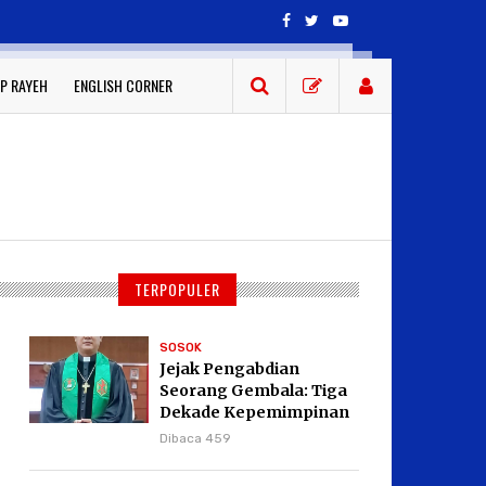
P RAYEH
ENGLISH CORNER
TERPOPULER
SOSOK
Jejak Pengabdian
Seorang Gembala: Tiga
Dekade Kepemimpinan
Pdt. Dr. Yulius Daud di
Dibaca 459
GKPI